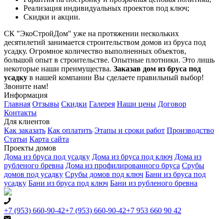
Реализация индивидуальных проектов под ключ;
Скидки и акции.
СК "ЭкоСтройДом" уже на протяжении нескольких
десятилетий занимается строительством домов из бруса под
усадку. Огромное количество выполненных объектов,
большой опыт в строительстве. Опытные плотники. Это лишь
некоторые наши преимущества.
Заказав дом из бруса под
усадку
в нашей компании Вы сделаете правильный выбор!
Звоните нам!
Информация
Главная
Отзывы
Скидки
Галерея
Наши цены
Договор
Контакты
Для клиентов
Как заказать
Как оплатить
Этапы и сроки работ
Производство
Статьи
Карта сайта
Проекты домов
Дома из бруса под усадку
Дома из бруса под ключ
Дома из
рубленого бревна
Дома из профилированного бруса
Срубы
домов под усадку
Срубы домов под ключ
Бани из бруса под
усадку
Бани из бруса под ключ
Бани из рубленого бревна
+7 (953) 660-90-42
+7 (953) 660-90-42
+7 953 660 90 42