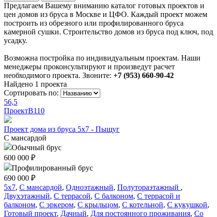
Предлагаем Вашему вниманию каталог готовых проектов и
цен домов из бруса в Москве и ЦФО. Каждый проект можем
построить из обрезного или профилированного бруса
камерной сушки. Строительство домов из бруса под ключ, под
усадку.
Возможна постройка по индивидуальным проектам. Наши
менеджеры проконсультируют и произведут расчет
необходимого проекта. Звоните:
+7 (953) 660-90-42
Найдено
1
проекта
Сортировать по:
56,5
Проект
В110
Проект дома из бруса 5х7 - Пыщуг
С мансардой
Обычный брус
600 000 ₽
Профилированный брус
690 000 ₽
5x7
,
С мансардой
,
Одноэтажный
,
Полутораэтажный
,
Двухэтажный
,
С террасой
,
С балконом
,
С террасой и
балконом
,
С эркером
,
С крыльцом
,
С котельной
,
С кукушкой
,
Готовый проект
,
Дачный
,
Для постоянного проживания
,
Со