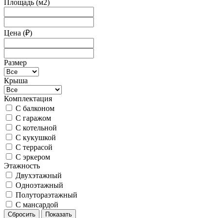
Площадь (м2)
Цена (₽)
Размер
Крыша
Комплектация
С балконом
С гаражом
С котельной
С кукушкой
С террасой
С эркером
Этажность
Двухэтажный
Одноэтажный
Полутораэтажный
С мансардой
Сбросить
Показать