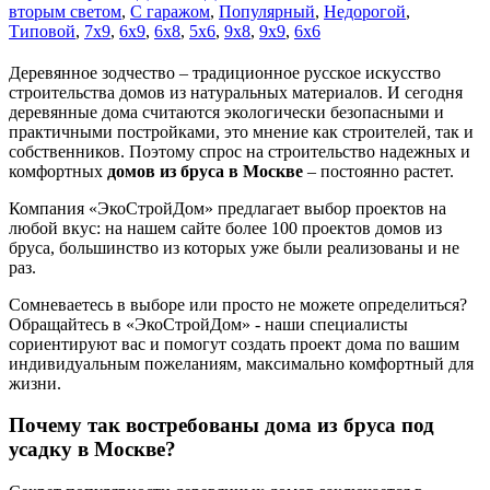
вторым светом
,
С гаражом
,
Популярный
,
Недорогой
,
Типовой
,
7х9
,
6x9
,
6x8
,
5x6
,
9x8
,
9x9
,
6x6
Деревянное зодчество – традиционное русское искусство
строительства домов из натуральных материалов. И сегодня
деревянные дома считаются экологически безопасными и
практичными постройками, это мнение как строителей, так и
собственников. Поэтому спрос на строительство надежных и
комфортных
домов из бруса в Москве
– постоянно растет.
Компания «ЭкоСтройДом» предлагает выбор проектов на
любой вкус: на нашем сайте более 100 проектов домов из
бруса, большинство из которых уже были реализованы и не
раз.
Сомневаетесь в выборе или просто не можете определиться?
Обращайтесь в «ЭкоСтройДом» - наши специалисты
сориентируют вас и помогут создать проект дома по вашим
индивидуальным пожеланиям, максимально комфортный для
жизни.
Почему так востребованы дома из бруса под
усадку в Москве?