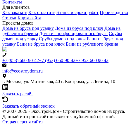
Контакты
Для клиентов
Как заказать
Как оплатить
Этапы и сроки работ
Производство
Статьи
Карта сайта
Проекты домов
Дома из бруса под усадку
Дома из бруса под ключ
Дома из
рубленого бревна
Дома из профилированного бруса
Срубы
домов под усадку
Срубы домов под ключ
Бани из бруса под
усадку
Бани из бруса под ключ
Бани из рубленого бревна
+7 (953) 660-90-42
+7 (953) 660-90-42
+7 953 660 90 42
info@ecostroydom.ru
г. Москва, ул. Митинская, 40
г. Кострома, ул. Ленина, 10
Заказать расчёт
Заказать обратный звонок
© 2007-2026 «ЭкоСтройДом» Строительство домов из бруса.
Данный интернет-сайт не является публичной офертой.
Старая версия сайта