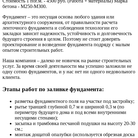
Стоимость 1 пог.м. - 4500 руб. (Работа + материалы) Марка
бетона - М250-М300.
Фундамент – это несущая основа любого здания или
архитектурного сооружения, от правильности расчета
ленточного фундамента и соблюдения технологии его
закладки зависит надежность, устойчивость и долговечность
будущего строения в целом. Поэтому не стоит доверять
проектирование и возведение фундамента подряду с малым
опытом строительных работ.
Наша компания – далеко не новичок на рынке строительных
услуг. За время своей деятельности мы успешно заложили не
одну сотню фундаментов, и у нас нет ни одного недовольного
клиента.
Этапы работ по заливке фундамента:
разметка фундаментного поля на участке под застройку;
рытье траншей глубиной 0,7 м и шириной 0,3 м (по
периметру будущего дома и под всеми внутренними
несущими стенами);
засыпка и трамбовка песчаной подушки на высоту 20-30
см.;
монтаж дощатой опалубки (используется обрезная доска