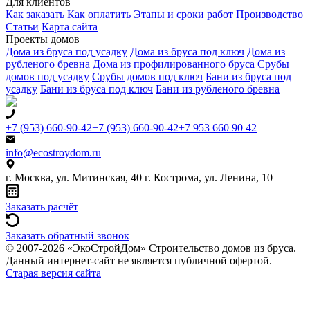
Для клиентов
Как заказать
Как оплатить
Этапы и сроки работ
Производство
Статьи
Карта сайта
Проекты домов
Дома из бруса под усадку
Дома из бруса под ключ
Дома из
рубленого бревна
Дома из профилированного бруса
Срубы
домов под усадку
Срубы домов под ключ
Бани из бруса под
усадку
Бани из бруса под ключ
Бани из рубленого бревна
+7 (953) 660-90-42
+7 (953) 660-90-42
+7 953 660 90 42
info@ecostroydom.ru
г. Москва, ул. Митинская, 40
г. Кострома, ул. Ленина, 10
Заказать расчёт
Заказать обратный звонок
© 2007-2026 «ЭкоСтройДом» Строительство домов из бруса.
Данный интернет-сайт не является публичной офертой.
Старая версия сайта