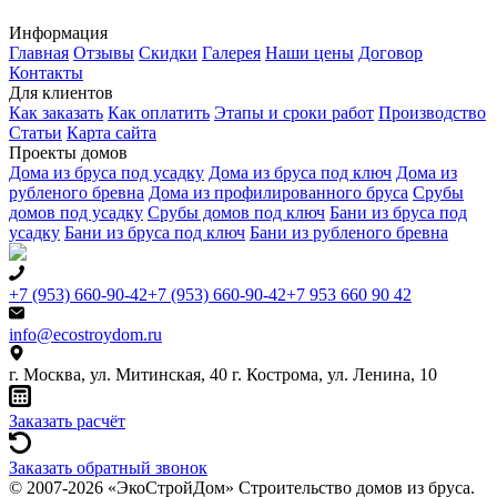
Информация
Главная
Отзывы
Скидки
Галерея
Наши цены
Договор
Контакты
Для клиентов
Как заказать
Как оплатить
Этапы и сроки работ
Производство
Статьи
Карта сайта
Проекты домов
Дома из бруса под усадку
Дома из бруса под ключ
Дома из
рубленого бревна
Дома из профилированного бруса
Срубы
домов под усадку
Срубы домов под ключ
Бани из бруса под
усадку
Бани из бруса под ключ
Бани из рубленого бревна
+7 (953) 660-90-42
+7 (953) 660-90-42
+7 953 660 90 42
info@ecostroydom.ru
г. Москва, ул. Митинская, 40
г. Кострома, ул. Ленина, 10
Заказать расчёт
Заказать обратный звонок
© 2007-2026 «ЭкоСтройДом» Строительство домов из бруса.