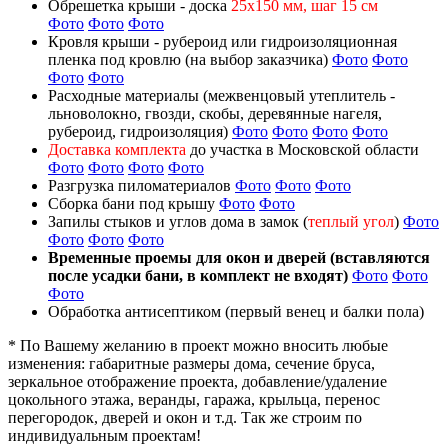
Обрешетка крыши - доска
25х150 мм, шаг 15 см
Фото
Фото
Фото
Кровля крыши - рубероид или гидроизоляционная
пленка под кровлю (на выбор заказчика)
Фото
Фото
Фото
Фото
Расходные материалы (межвенцовый утеплитель -
льноволокно, гвозди, скобы, деревянные нагеля,
рубероид, гидроизоляция)
Фото
Фото
Фото
Фото
Доставка комплекта
до участка в Московской области
Фото
Фото
Фото
Фото
Разгрузка пиломатериалов
Фото
Фото
Фото
Сборка бани под крышу
Фото
Фото
Запилы стыков и углов дома в замок (
теплый угол
)
Фото
Фото
Фото
Фото
Временные проемы для окон и дверей (вставляются
после усадки бани, в комплект не входят)
Фото
Фото
Фото
Обработка антисептиком (первый венец и балки пола)
* По Вашему желанию в проект можно вносить любые
изменения: габаритные размеры дома, сечение бруса,
зеркальное отображение проекта, добавление/удаление
цокольного этажа, веранды, гаража, крыльца, перенос
перегородок, дверей и окон и т.д. Так же строим по
индивидуальным проектам!