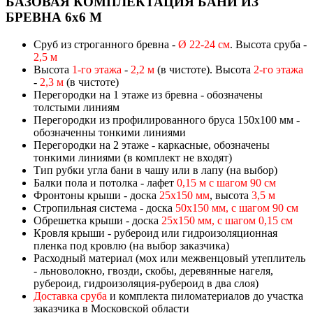
БАЗОВАЯ КОМПЛЕКТАЦИЯ БАНИ ИЗ
БРЕВНА 6х6 М
Сруб из строганного бревна -
Ø 22-24 см
. Высота сруба -
2,5 м
Высота
1-го этажа
-
2,2 м
(в чистоте). Высота
2-го этажа
-
2,3 м
(в чистоте)
Перегородки на 1 этаже из бревна - обозначены
толстыми линиям
Перегородки из профилированного бруса 150х100 мм -
обозначенны тонкими линиями
Перегородки на 2 этаже - каркасные, обозначены
тонкими линиями (в комплект не входят)
Тип рубки угла бани в чашу или в лапу (на выбор)
Балки пола и потолка - лафет
0,15 м с шагом 90 см
Фронтоны крыши - доска
25х150 мм
, высота
3,5 м
Стропильная система - доска
50х150 мм, с шагом 90 см
Обрешетка крыши - доска
25х150 мм, с шагом 0,15 см
Кровля крыши - рубероид или гидроизоляционная
пленка под кровлю (на выбор заказчика)
Расходный материал (мох или межвенцовый утеплитель
- льноволокно, гвозди, скобы, деревянные нагеля,
рубероид, гидроизоляция-рубероид в два слоя)
Доставка сруба
и комплекта пиломатериалов до участка
заказчика в Московской области