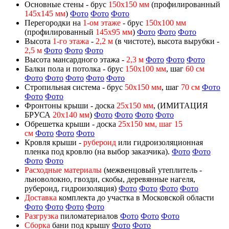
Основные стены - брус
150х150 мм
(профилированный
145х145 мм
)
Фото
Фото
Фото
Перегородки на
1-ом этаже
- брус
150х100 мм
(профилированный
145х95 мм
)
Фото
Фото
Фото
Высота
1-го этажа
-
2,2 м
(в чистоте), высота вырубки -
2,5
м
Фото
Фото
Фото
Высота мансардного этажа -
2,3 м
Фото
Фото
Фото
Балки пола и потолка - брус
150х100 мм
, шаг
60 см
Фото
Фото
Фото
Фото
Фото
Стропильная система - брус
50х150 мм
, шаг
70 см
Фото
Фото
Фото
Фронтоны крыши - доска
25х150 мм
, (ИМИТАЦИЯ
БРУСА
20х140 мм
)
Фото
Фото
Фото
Фото
Обрешетка крыши - доска
25х150 мм, шаг 15
см
Фото
Фото
Фото
Кровля крыши -
рубероид
или гидроизоляционная
пленка под кровлю (на выбор заказчика).
Фото
Фото
Фото
Фото
Расходные материалы
(межвенцовый утеплитель -
льноволокно, гвозди, скобы, деревянные нагеля,
рубероид, гидроизоляция)
Фото
Фото
Фото
Фото
Доставка
комплекта до участка в Московской области
Фото
Фото
Фото
Фото
Разгрузка
пиломатериалов
Фото
Фото
Фото
Сборка
бани под крышу
Фото
Фото