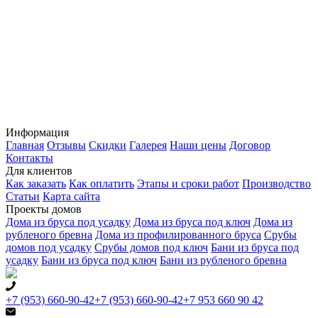
Информация
Главная
Отзывы
Скидки
Галерея
Наши цены
Договор
Контакты
Для клиентов
Как заказать
Как оплатить
Этапы и сроки работ
Производство
Статьи
Карта сайта
Проекты домов
Дома из бруса под усадку
Дома из бруса под ключ
Дома из
рубленого бревна
Дома из профилированного бруса
Срубы
домов под усадку
Срубы домов под ключ
Бани из бруса под
усадку
Бани из бруса под ключ
Бани из рубленого бревна
+7 (953) 660-90-42
+7 (953) 660-90-42
+7 953 660 90 42