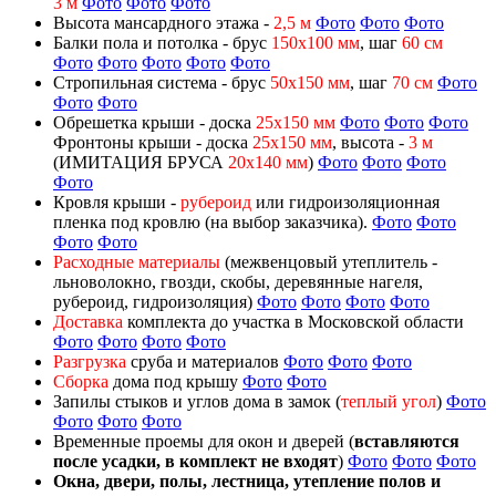
3 м
Фото
Фото
Фото
Высота мансардного этажа -
2,5 м
Фото
Фото
Фото
Балки пола и потолка - брус
150х100 мм
, шаг
60 см
Фото
Фото
Фото
Фото
Фото
Стропильная система - брус
50х150 мм
, шаг
70 см
Фото
Фото
Фото
Обрешетка крыши - доска
25х150 мм
Фото
Фото
Фото
Фронтоны крыши - доска
25х150 мм
, высота -
3 м
(ИМИТАЦИЯ БРУСА
20х140 мм
)
Фото
Фото
Фото
Фото
Кровля крыши -
рубероид
или гидроизоляционная
пленка под кровлю (на выбор заказчика).
Фото
Фото
Фото
Фото
Расходные материалы
(межвенцовый утеплитель -
льноволокно, гвозди, скобы, деревянные нагеля,
рубероид, гидроизоляция)
Фото
Фото
Фото
Фото
Доставка
комплекта до участка в Московской области
Фото
Фото
Фото
Фото
Разгрузка
сруба и материалов
Фото
Фото
Фото
Сборка
дома под крышу
Фото
Фото
Запилы стыков и углов дома в замок (
теплый угол
)
Фото
Фото
Фото
Фото
Временные проемы для окон и дверей (
вставляются
после усадки, в комплект не входят
)
Фото
Фото
Фото
Окна, двери, полы, лестница, утепление полов и