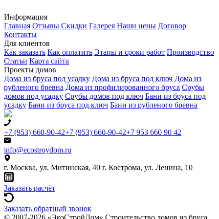
Информация
Главная
Отзывы
Скидки
Галерея
Наши цены
Договор
Контакты
Для клиентов
Как заказать
Как оплатить
Этапы и сроки работ
Производство
Статьи
Карта сайта
Проекты домов
Дома из бруса под усадку
Дома из бруса под ключ
Дома из
рубленого бревна
Дома из профилированного бруса
Срубы
домов под усадку
Срубы домов под ключ
Бани из бруса под
усадку
Бани из бруса под ключ
Бани из рубленого бревна
+7 (953) 660-90-42
+7 (953) 660-90-42
+7 953 660 90 42
info@ecostroydom.ru
г. Москва, ул. Митинская, 40
г. Кострома, ул. Ленина, 10
Заказать расчёт
Заказать обратный звонок
© 2007-2026 «ЭкоСтройДом» Строительство домов из бруса.