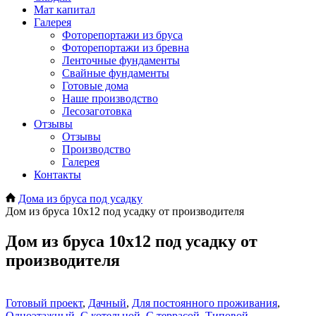
Мат капитал
Галерея
Фоторепортажи из бруса
Фоторепортажи из бревна
Ленточные фундаменты
Свайные фундаменты
Готовые дома
Наше производство
Лесозаготовка
Отзывы
Отзывы
Производство
Галерея
Контакты
Дома из бруса под усадку
Дом из бруса 10х12 под усадку от производителя
Дом из бруса 10х12 под усадку от
производителя
Готовый проект
,
Дачный
,
Для постоянного проживания
,
Одноэтажный
,
С котельной
,
С террасой
,
Типовой