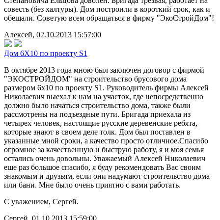
Степановича Ельцова доволен. Бригада трезвая, работает на
совесть (без халтуры). Дом построили в короткий срок, как и
обещали. Советую всем обращаться в фирму "ЭкоСтройДом"!
Алексей, 02.10.2013 15:57:00
Дом 6Х10 по проекту S1
В октябре 2013 года мною был заключен договор с фирмой
"ЭКОСТРОЙДОМ" на строительство брусового дома
размером 6х10 по проекту S1. Руководитель фирмы Алексей
Николаевич выехал к нам на участок, где непосредственно
должно было начаться строительство дома, также были
рассмотрены на подъездные пути. Бригада приехала из
четырех человек, настоящие русские деревенские ребята,
которые знают в своем деле толк. Дом был поставлен в
указанные мной сроки, а качество просто отличное.Спасибо
огромное за качественную и быструю работу, я и моя семья
остались очень довольны. Уважаемый Алексей Николаевич
еще раз большое спасибо, я буду рекомендовать Вас своим
знакомым и друзьям, если они надумают строительство дома
или бани. Мне было очень приятно с вами работать.
С уважением, Сергей.
Сергей, 01.10.2013 15:59:00