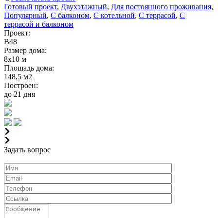
Готовый проект
,
Двухэтажный
,
Для постоянного проживания
,
Популярный
,
С балконом
,
С котельной
,
С террасой
,
С
террасой и балконом
Проект:
В48
Размер дома:
8х10 м
Площадь дома:
148,5 м2
Построен:
до 21 дня
Задать вопрос