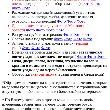
пленка
под кровлю (на выбор заказчика)
Фото
Фото
Фото
Фото
Расходные материалы (межвенцовый утеплитель -
льноволокно, гвозди, скобы, деревянные нагеля,
рубероид, гидроизоляция)
Фото
Фото
Фото
Доставка комплекта до участка в Московской
области
Фото
Фото
Фото
Фото
Разгрузка сруба и материалов
Фото
Фото
Фото
Сборка дома под крышу
Фото
Фото
Фото
Фото
Запилы стыков и углов дома в замок (
теплый
угол
)
Фото
Фото
Фото
Временные проемы для окон и дверей (
вставляются
после усадки, в комплект не входят
)
Фото
Фото
Фото
Окна, двери, полы, лестница, утепление полов и
крыши в комплект не входят - отделка производится
после усадки дома через 6-9 месяцев
Обработка
антисептиком
(первый венец и балки пола)
*Обращаем внимание на характеристики и значения, которые
выделены красным цветом. У большинства застройщиков они
отсутствуют, либо выполнены из более слабых материалов.
* По Вашему желанию в проект можно вносить любые
изменения: габаритные размеры дома, сечение бруса,
зеркальное отображение проекта, добавление/удаление