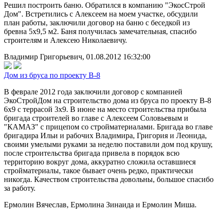
Решил построить баню. Обратился в компанию "ЭкосСтрой
Дом". Встретились с Алексеем на моем участке, обсудили
план работы, заключили договор на баню с беседкой из
бревна 5х9,5 м2. Баня получилась замечательная, спасибо
строителям и Алексею Николаевичу.
Владимир Григорьевич, 01.08.2012 16:32:00
Дом из бруса по проекту В-8
В феврале 2012 года заключили договор с компанией
ЭкоСтройДом на строительство дома из бруса по проекту В-8
6х9 с террасой 3х9. В июне на место строительства прибыла
бригада строителей во главе с Алексеем Соловьевым и
"КАМАЗ" с прицепом со стройматериалами. Бригада во главе
бригадира Ильи и рабочих Владимира, Григория и Леонида,
своими умелыми руками за неделю поставили дом под крушу,
после строительства бригада привела в порядок всю
территорию вокруг дома, аккуратно сложила оставшиеся
стройматериалы, такое бывает очень редко, практически
никогда. Качеством строительства довольны, большое спасибо
за работу.
Ермолин Вячеслав, Ермолина Зинаида и Ермолин Миша.