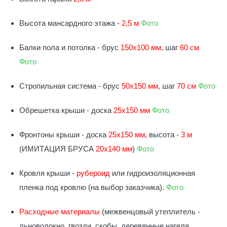
Высота мансардного этажа -
2,5 м
Фото
Балки пола и потолка - брус
150х100 мм
, шаг
60 см
Фото
Стропильная система - брус
50х150 мм
, шаг
70 см
Фото
Обрешетка крыши - доска
25х150 мм
Фото
Фронтоны крыши - доска
25х150 мм
, высота -
3 м
(ИМИТАЦИЯ БРУСА
20х140 мм
)
Фото
Кровля крыши -
рубероид
или гидроизоляционная
пленка под кровлю (на выбор заказчика).
Фото
Расходные материалы
(межвенцовый утеплитель -
льноволокно, гвозди, скобы, деревянные нагеля,